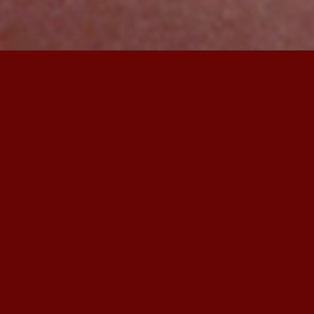
Bemutatkozás
Családi pincészetünk több mint 20 éve az egri
borvidéken, Egerszalókon gazdálkodik jelenleg 7,5
hektáron. Szőlőfajta összetételünk a borvidéken
megtalálható kedvelt fajtákból áll, tizenegy féle szőlőt
termelünk. Egertől 7 km-re Egerszalók határában